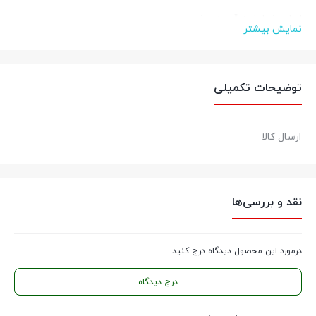
اصل بخر اما به قیمت بخر
نمایش بیشتر
برای کسب اطلاعات بیشتر در خصوص خرید عمده و کارتنی با شماره
09212933759 تماس حاصل نمایید.
توضیحات تکمیلی
کالازارا کیفیت قطعات، قیمت مناسب
عضویت در
اینستاگرام
ارسال کالا
نقد و بررسی‌ها
درمورد این محصول دیدگاه درج کنید.
درج دیدگاه