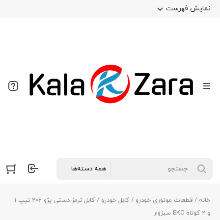
نمایش فهرست
خانه
/
قطعات موتوری خودرو
/
کابل خودرو
/ کابل ترمز دستی پژو 206 تیپ 1
و 2 کوتاه EKC سبزوار