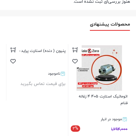
هنوز بررسی‌ای ثبت نشده است.
محصولات پیشنهادی
آرمی
000
تو
اتوماتیک استارت 405 4 زغاله
پنیون ( دنده) استارت پراید فنام
فنام
موجود در انبار
ناموجود
2%
1,694,000
برای قیمت تماس بگیرید