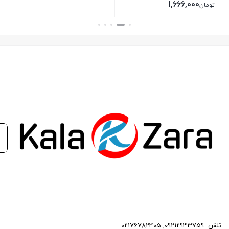
1,666,000
تومان
بستن
بستن
تلفن
09212933759
,
02176782405