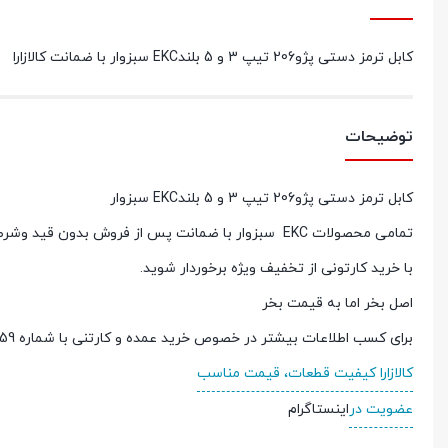
کابل ترمز دستی پژو206 تیپ 3 و 5 بلندEKC سبزوار با ضمانت کالازارا
توضیحات
کابل ترمز دستی پژو206 تیپ 3 و 5 بلندEKC سبزوار
تمامی محصولات
EKC
سبزوار با ضمانت پس از فروش بدون قید وشرط 
با خرید کارتونی از تخفیف ویژه برخوردار شوید
.
اصل بخر اما به قیمت بخر
برای کسب اطلاعات بیشتر در خصوص خرید عمده و کارتنی با شماره 09212933759 تماس حاصل نمایید.
کالازارا کیفیت قطعات، قیمت مناسب
عضویت در
اینستاگرام