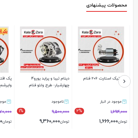
محصولات پیشنهادی
اتوماتیک استارت 206 فنام
دینام تیبا و پراید یورو4
پک اقتصاد
چهارشیار- طرح ولئو فنام
وایرشمع است
موجود در انبار
ناموجود
موجود د
1%
2%
1,670,000
9,500,000
1,694,000
000
9,360,000
1,666,000
تومان
تومان
تومان
بستن
بستن
بستن