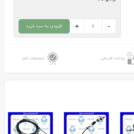
+
-
افزودن به سبد خرید
کابل
ترمز
دستی
پژو206
پرداخت اقساطی
محصولات اصل
تیپ
3
و
5
بلندEKC
سبزوار
عدد