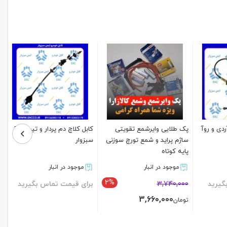
ی و روآ
پک طلایی وایرشمع تقویتی
کابل کلاچ دم پردار و تیبا EKC
ساژم پراید و شمع تورچ سوزنی
سبزوار
پایه کوتاه
موجود در انبار
موجود در انبار
2%
رید
3,740,000
برای قیمت تماس بگیرید
3,660,000
تومان
بستن
بستن