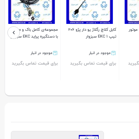
وتور
کابل کلاچ رگلاژ یو دار پژو 206
مجموعه‌ی کامل باک و صندوق با
تیپ 1 EKC سبزوار
دستگیره پراید EKC سبزوار
موجود در انبار
موجود در انبار
رید
برای قیمت تماس بگیرید
برای قیمت تماس بگیرید
بستن
بستن