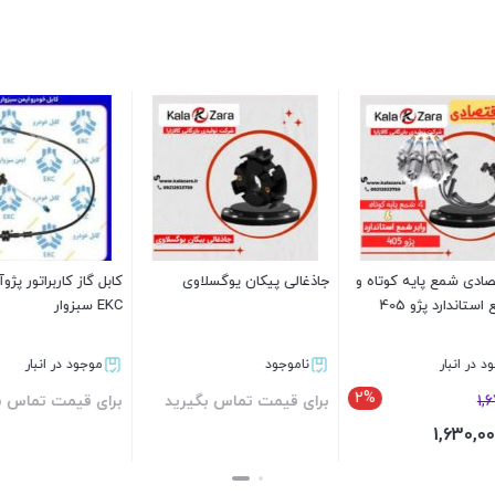
ی شمع پایه کوتاه و
جاذغالی پیکان یوگسلاوی
کابل گاز کاربراتور پژوآرد
اندارد پژو 405
EKC سبزوار
ر انبار
ناموجود
موجود در انبار
2%
برای قیمت تماس بگیرید
برای قیمت تماس بگی
1,630,
بستن
بستن