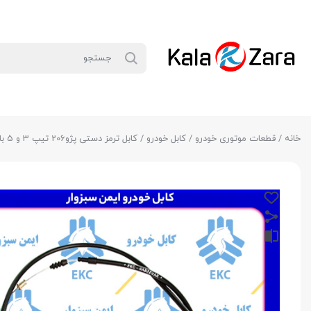
خانه
/
قطعات موتوری خودرو
/
کابل خودرو
/ کابل ترمز دستی پژو206 تیپ 3 و 5 بلندEKC سبزوار