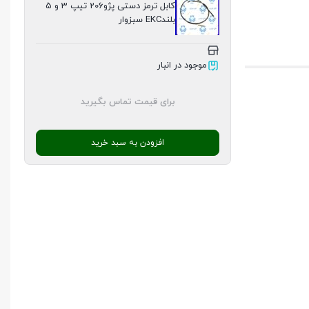
کابل ترمز دستی پژو206 تیپ 3 و 5
بلندEKC سبزوار
موجود در انبار
برای قیمت تماس بگیرید
افزودن به سبد خرید