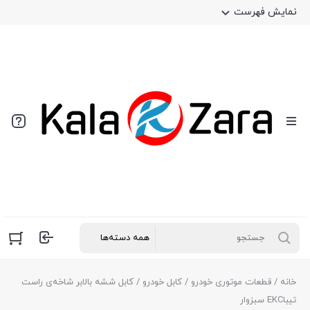
نمایش فهرست
خانه
/
قطعات موتوری خودرو
/
کابل خودرو
/ کابل ششه بالابر شاخه‌ی راست
تیباEKC سبزوار