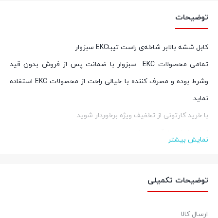
توضیحات
کابل ششه بالابر شاخه‌ی راست تیباEKC سبزوار
تمامی محصولات
EKC
سبزوار با ضمانت پس از فروش بدون قید
وشرط بوده و مصرف کننده با خیالی راحت از محصولات
EKC
استفاده
نماید
.
با خرید کارتونی از تخفیف ویژه برخوردار شوید
.
اصل بخر اما به قیمت بخر
نمایش بیشتر
برای کسب اطلاعات بیشتر در خصوص خرید عمده و کارتنی با شماره
09212933759 تماس حاصل نمایید.
توضیحات تکمیلی
کالازارا کیفیت قطعات، قیمت مناسب
عضویت در
اینستاگرام
ارسال کالا