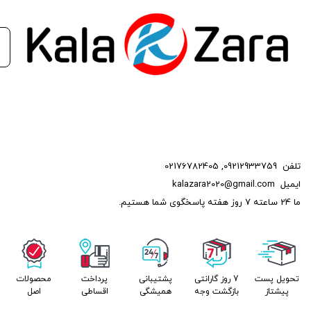
تلفن
09212933759
,
02176782405
ایمیل
kalazara2020@gmail.com
ما 24 ساعته 7 روز هفته پاسخگوی شما هستیم.
تحویل پست
7 روز گارانتی
پشتیبانی
پرداخت
محصولات
پیشتاز
بازگشت وجه
همیشگی
اقساطی
اصل