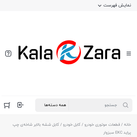
نمایش فهرست
خانه
/
قطعات موتوری خودرو
/
کابل خودرو
/ کابل ششه بالابر شاخه‌ی چپ
پراید EKC سبزوار