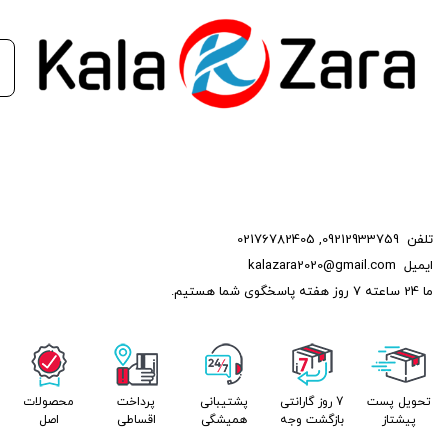
تلفن
09212933759
,
02176782405
ایمیل
kalazara2020@gmail.com
ما 24 ساعته 7 روز هفته پاسخگوی شما هستیم.
تحویل پست
7 روز گارانتی
پشتیبانی
پرداخت
محصولات
پیشتاز
بازگشت وجه
همیشگی
اقساطی
اصل