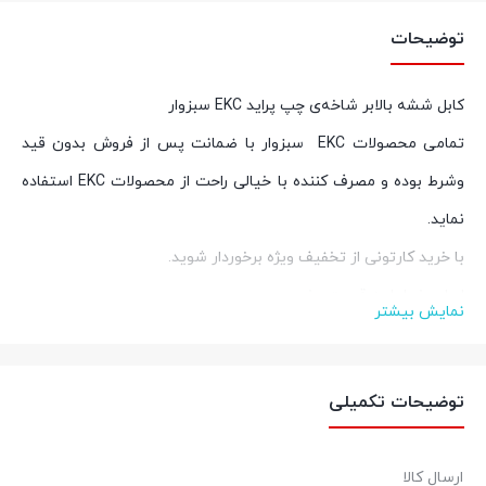
توضیحات
کابل ششه بالابر شاخه‌ی چپ پراید EKC سبزوار
تمامی محصولات
EKC
سبزوار با ضمانت پس از فروش بدون قید
وشرط بوده و مصرف کننده با خیالی راحت از محصولات
EKC
استفاده
نماید
.
با خرید کارتونی از تخفیف ویژه برخوردار شوید
.
اصل بخر اما به قیمت بخر
نمایش بیشتر
برای کسب اطلاعات بیشتر در خصوص خرید عمده و کارتنی با شماره
09212933759 تماس حاصل نمایید.
توضیحات تکمیلی
کالازارا کیفیت قطعات، قیمت مناسب
عضویت در
اینستاگرام
ارسال کالا