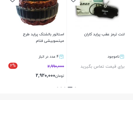
بر
لنت ترمز عقب پراید کاران
استاتور بالشتک پراید طرح
میتسوبیشی فنام
ناموجود
4 عدد در انبار
2%
برای قیمت تماس بگیرید
2,990,000
2,920,000
تومان
بستن
بستن