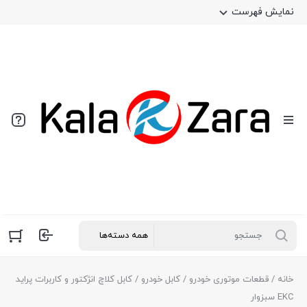
نمایش فهرست
خانه
/
قطعات موتوری خودرو
/
کابل خودرو
/ کابل کلاچ انژکتور و کاربرات پراید
EKC سبزوار