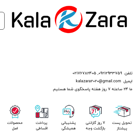
تلفن
09212933759
,
02176782405
ایمیل
kalazara2020@gmail.com
ما 24 ساعته 7 روز هفته پاسخگوی شما هستیم.
تحویل پست
7 روز گارانتی
پشتیبانی
پرداخت
محصولات
پیشتاز
بازگشت وجه
همیشگی
اقساطی
اصل