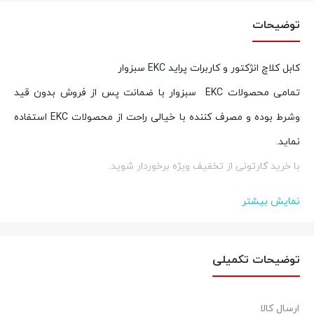
توضیحات
کابل کلاچ انژکتور و کاربرات پراید EKC سبزوار
تمامی محصولات
EKC
سبزوار با ضمانت پس از فروش بدون قید
وشرط بوده و مصرف کننده با خیالی راحت از محصولات
EKC
استفاده
نماید
.
با خرید کارتونی از تخفیف ویژه برخوردار شوید
.
اصل بخر اما به قیمت بخر
نمایش بیشتر
برای کسب اطلاعات بیشتر در خصوص خرید عمده و کارتنی با شماره
09212933759 تماس حاصل نمایید.
توضیحات تکمیلی
کالازارا کیفیت قطعات، قیمت مناسب
عضویت در
اینستاگرام
ارسال کالا