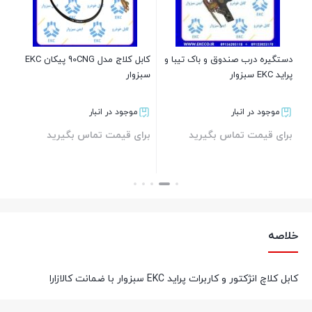
بر
دستگیره درب صندوق و باک تیبا و
کابل کلاج مدل 90CNG پیکان EKC
پراید EKC سبزوار
سبزوار
موجود در انبار
موجود در انبار
برای قیمت تماس بگیرید
برای قیمت تماس بگیرید
بستن
بستن
خلاصه
کابل کلاچ انژکتور و کاربرات پراید EKC سبزوار با ضمانت کالازارا