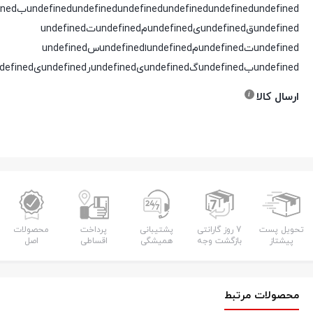
undefined
undefined
undefined
undefined
undefined
undefinedقundefinedیundefinedمundefinedتundefined
undefinedتundefinedمundefinedاundefinedسundefined
undefinedبundefinedگundefinedیundefinedرundefinedیundefinedدundefined
ارسال کالا
تحویل پست
7 روز گارانتی
پشتیبانی
پرداخت
محصولات
پیشتاز
بازگشت وجه
همیشگی
اقساطی
اصل
محصولات مرتبط