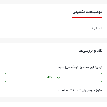
09212933759 تماس حاصل نمایید.
توضیحات تکمیلی
کالازارا کیفیت قطعات، قیمت مناسب
عضویت در
اینستاگرام
ارسال کالا
نقد و بررسی‌ها
درمورد این محصول دیدگاه درج کنید.
درج دیدگاه
هنوز بررسی‌ای ثبت نشده است.