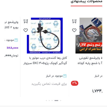
محصولات پیشنهادی
وایرشمع نیسان استاندارد انژکتور
دو
یورو 2 کالازارا
موجود در انبار
2%
628,000
بر
615,000
تومان
کابل رها کننده‌ی درب موتور با
گردگیر کوچک پژو405 EKC سبزوار
بستن
موجود در انبار
برای قیمت تماس بگیرید
بستن