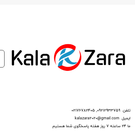
تلفن
09212933759
,
02176782405
ایمیل
kalazara2020@gmail.com
ما 24 ساعته 7 روز هفته پاسخگوی شما هستیم.