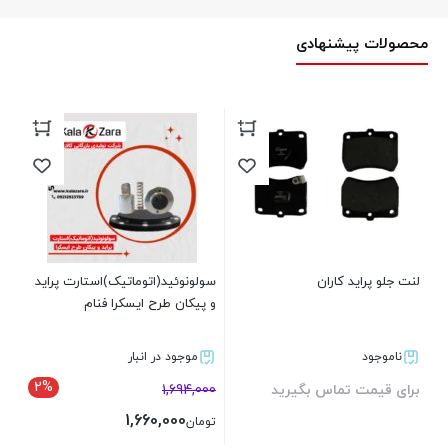
محصولات پیشنهادی
شمع
00
تو
لنت جلو پراید کاران
سولونوئید(اتوماتیک)استارت پراید
و پیکان طرح ایسکرا فنام
ناموجود
موجود در انبار
2%
برای قیمت تماس بگیرید
1,694,000
1,660,000
تومان