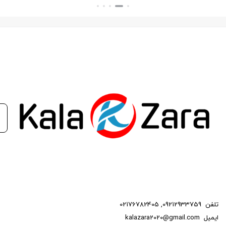
بستن
بستن
تلفن
09212933759
,
02176782405
ایمیل
kalazara2020@gmail.com