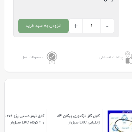
+
-
افزودن به سبد خرید
کابل
گاز
کاربرات
2000
پرداخت اقساطی
محصولات اصل
بلندپژو405
EKC
سبزوار
عدد
کابل گاز انژکتوری پیکان 84
کابل ترمز دستی پژو 206 تیپ 1
زانتیایی EKC سبزوار
و 2 کوتاه EKC سبزوار