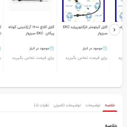
کابل کیلومتر انژکتورپراید EKC
کابل کلاچ 1600 آرژانتینی کوتاه
کابل ششه 
سبزوار
پیکان EKC سبزوار
تیباEKC سبزوار
موجود در انبار
موجود در انبار
موجود د
برای قیمت تماس بگیرید
برای قیمت تماس بگیرید
برای قیم
بستن
بستن
بستن
خلاصه
توضیحات
توضیحات تکمیلی
نظرات (0)
خلاصه