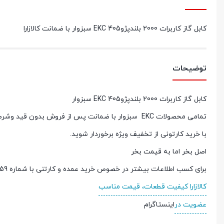
کابل گاز کاربرات 2000 بلندپژو405 EKC سبزوار با ضمانت کالازارا
توضیحات
کابل گاز کاربرات 2000 بلندپژو405 EKC سبزوار
تمامی محصولات
EKC
سبزوار با ضمانت پس از فروش بدون قید وشرط 
با خرید کارتونی از تخفیف ویژه برخوردار شوید
.
اصل بخر اما به قیمت بخر
برای کسب اطلاعات بیشتر در خصوص خرید عمده و کارتنی با شماره 09212933759 تماس حاصل نمایید.
کالازارا کیفیت قطعات، قیمت مناسب
عضویت در
اینستاگرام