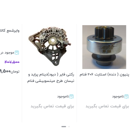
وایرشمع کالازارا lifan x60 – AT
موجود در انبار
407,500
399,500
تومان
) استارت 206 فنام
رکتی فایر ( دیود)دینام پراید و
نیسان طرح میتسوبیشی فنام
بستن
د
ناموجود
ت تماس بگیرید
برای قیمت تماس بگیرید
بستن