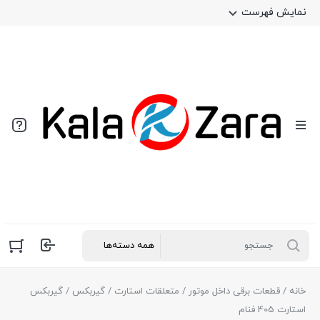
نمایش فهرست
خانه
/
قطعات برقی داخل موتور
/
متعلقات استارت
/
گیربکس
/ گیربکس
استارت 405 فنام