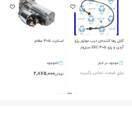
پلا
سمن
00
تو
ی رانا و tu5
کابل رها کننده‌ی درب موتور پژو
استارت 405 عظام
آردی و پژو 405 EKC سبزوار
موجود در انبار
ناموجود
برای قیمت تماس بگیرید
2,875,000
تومان
بستن
بستن