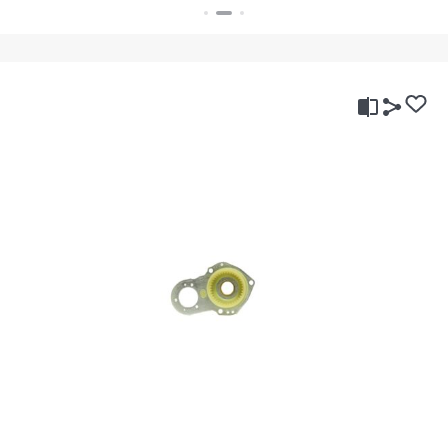
بستن
بستن