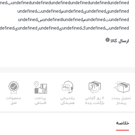
undefined
undefined
undefined
undefined
undefined
undefinedقundefinedیundefinedمundefinedتundefined
undefinedتundefinedمundefinedاundefinedسundefined
undefinedبundefinedگundefinedیundefinedرundefinedیundefinedدundefined
ارسال کالا
تحویل پست
7 روز گارانتی
پشتیبانی
پرداخت
محصولات
پیشتاز
بازگشت وجه
همیشگی
اقساطی
اصل
خلاصه