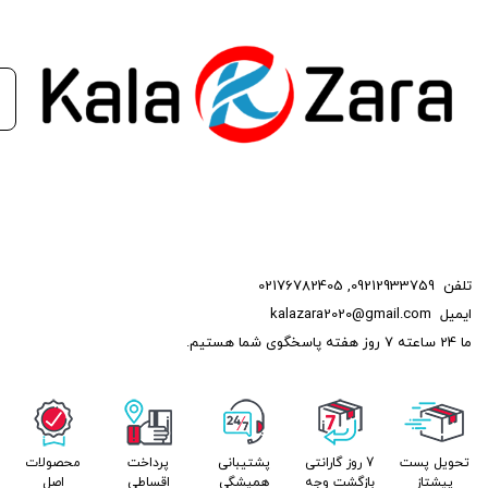
تلفن
09212933759
,
02176782405
ایمیل
kalazara2020@gmail.com
ما 24 ساعته 7 روز هفته پاسخگوی شما هستیم.
تحویل پست
7 روز گارانتی
پشتیبانی
پرداخت
محصولات
پیشتاز
بازگشت وجه
همیشگی
اقساطی
اصل