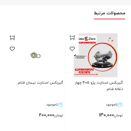
محصولات مرتبط
گیربکس استارت پژو 405 چهار
گیربکس استارت نیسان فنام
گی
ذغاله فنام
ناموجود
ناموجود
بر
200,000
130,000
تومان
تومان