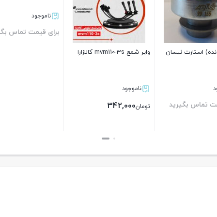
ناموجود
برای قیمت تماس بگی
نده) استارت نیسان
وایر شمع mvm110-3s کالازارا
بستن
د
ناموجود
ت تماس بگیرید
342,000
تومان
بستن