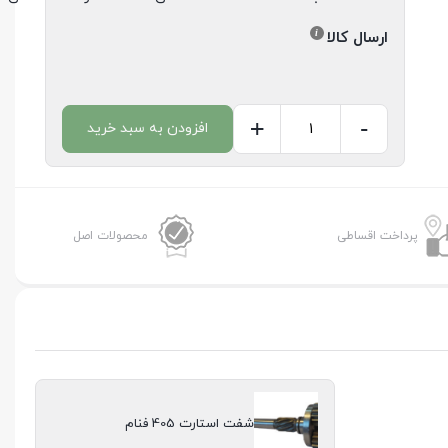
ارسال کالا
+
-
افزودن به سبد خرید
شفت
استارت
405
فنام
پرداخت اقساطی
محصولات اصل
عدد
شفت استارت 405 فنام