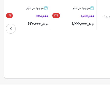
موجود در انبار
موجود در انبار
1%
2%
رید
1,694,000
628,000
620,000
1,666,000
تومان
تومان
بستن
بستن