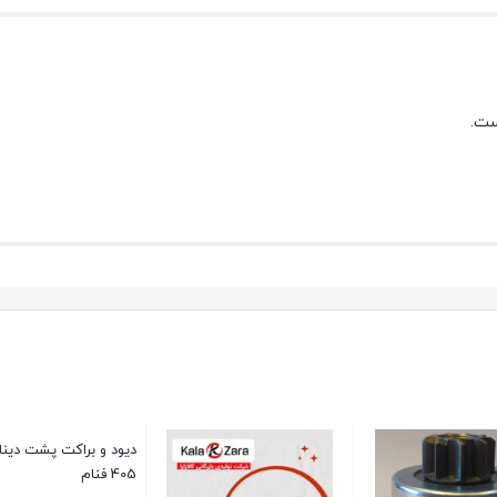
ست.
دیود و براکت پشت دینا
405 فنام