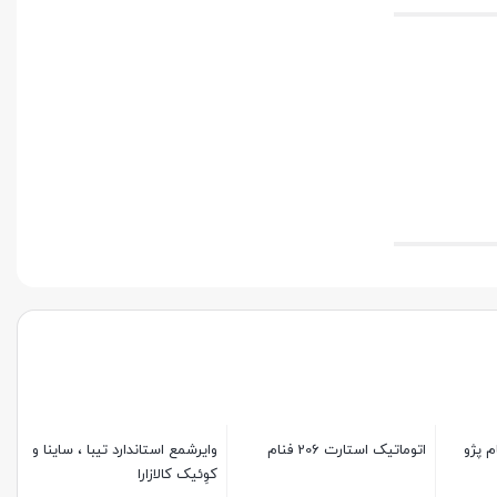
م پژو
اتوماتیک استارت 206 فنام
وایرشمع استاندارد تیبا ، ساینا و
کوِئیک کالازارا