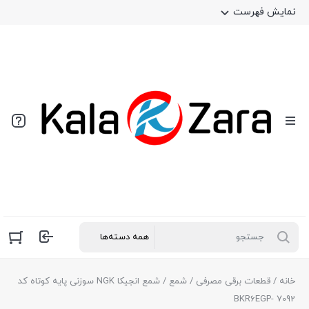
نمایش فهرست
خانه
/
قطعات برقی مصرفی
/
شمع
/ شمع انجیکا NGK سوزنی پایه کوتاه کد
BKR6EGP- 7092