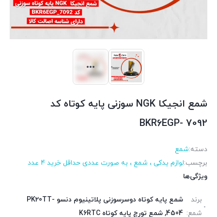
شمع انجیکا NGK سوزنی پایه کوتاه کد
BKR6EGP- 7092
دسته:
شمع
برچسب:
لوازم یدکی ، شمع ، به صورت عددی حداقل خرید 4 عدد
ویژگی‌ها
برند
شمع پایه کوتاه دوسرسوزنی پلاتینیوم دنسو PK20TT-
شمع:
4504, شمع تورچ پایه کوتاه K6RTC