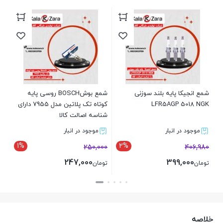
شمع انجیکا پایه بلند سوزنی
شمع بوشBOSCH روسی پایه
LFR5AGP 5018 NGK
کوتاه تک پلاتین مدل 7955 دارای
شناسه اصالت کالا
موجود در انبار
موجود در انبار
1%
2%
250,000
406,980
247,000
399,000
تومان
تومان
بستن
بستن
خلاصه