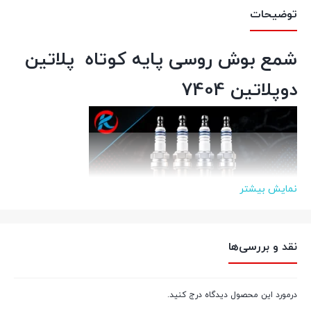
توضیحات
شمع بوش روسی پایه کوتاه پلاتین
دوپلاتین 7404
نمایش بیشتر
نقد و بررسی‌ها
کالازارا
به قلب اتومبیل‌تان با شمع‌های بوش اصل کالازارا جرقه بزنید
درمورد این محصول دیدگاه درج کنید.