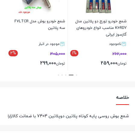
00
تو
شمع خودرو تورچ دو پلاتین مدل
شمع خودرو بوش مدل F7LTCR
K6RDY مناسب انواع خودروهای
سه پلاتین
گازسوز ایرانی
ناموجود
موجود در انبار
2%
1%
305,000
262,000
299,000
259,000
تومان
تومان
بستن
بستن
خلاصه
شمع بوش روسی پایه کوتاه پلاتین دوپلاتین 7404 با ضمانت کالازارا