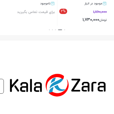
موجود در انبار
ناموجود
روآ – RD – پیکان انژکتور – دنا 1.7 – سمند LX 1.8 – سورن 1.8 –
2%
1,760,000
برای قیمت تماس بگیرید
سورن EF7 – سمند EF7
1,730,000
تومان
سایپا
بستن
بستن
تیبا 1.5 – پراید انژکتور تا سال 1393 – ریو 1.5 – ساینا 1.5
مزدا
323 – وانت تک کابین – وانت دو کابین
پژو
1.8 405 – 206 TU3 1.4 – پارس V8 1.8 – پارس 1.8 V16