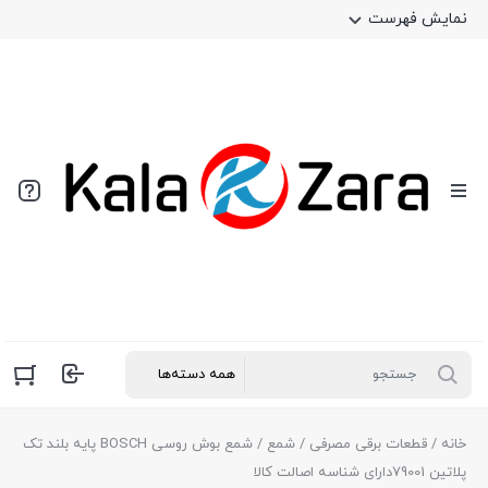
نمایش فهرست
خانه
/
قطعات برقی مصرفی
/
شمع
/ شمع بوش روسی BOSCH پایه بلند تک
پلاتین 79001دارای شناسه اصالت کالا