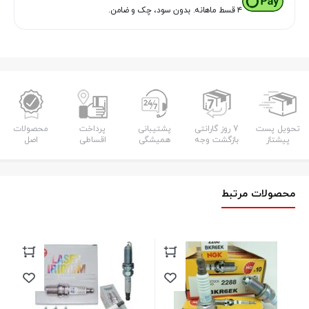
۴ قسط ماهانه. بدون سود، چک و ضامن.
تحویل پست
7 روز گارانتی
پشتیبانی
پرداخت
محصولات
پیشتاز
بازگشت وجه
همیشگی
اقساطی
اصل
محصولات مرتبط
شمع سوزن
ضمانت کا
موجود