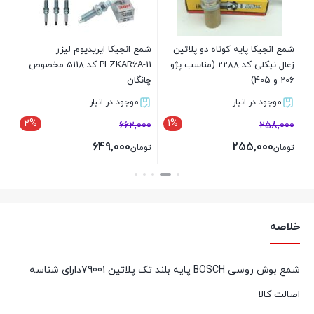
63,000
00
تومان
مع انجیکا پایه کوتاه دو پلاتین
شمع انجیکا ایریدیوم لیزر
زغال نیکلی کد 2288 (مناسب پژو
PLZKAR6A-11 کد 5118 مخصوص
بست
20 و 405)
چانگان
موجود در انبار
موجود در انبار
2%
1%
662,000
258,00
649,000
255,000
ومان
تومان
بستن
بستن
خلاصه
شمع بوش روسی BOSCH پایه بلند تک پلاتین 79001دارای شناسه
اصالت کالا