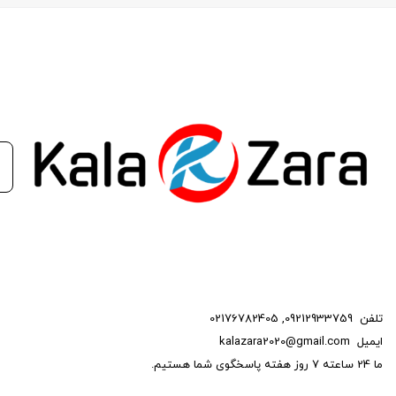
تلفن
09212933759
,
02176782405
ایمیل
kalazara2020@gmail.com
ما 24 ساعته 7 روز هفته پاسخگوی شما هستیم.