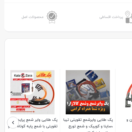
وایرشمع
تقویتی
پرداخت اقساطی
محصولات اصل
شاهین
و
شمع
تورچ
سوزنی
پایه
کوتاه
عدد
پک طلایی بوت تقویتی پژو 206
پک طلایی وایرشمع تقویتی
پک طلایی وایرشمع ت
تیپ 5 و شمع تورچ سوزنی پایه
پژو405 با موتور1800 و شمع
زیمنس پراید و شمع 