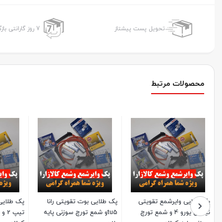
تحویل پست پیشتاز
7 روز گارانتی بازگشت وجه
محصولات مرتبط
پک طلایی بوت تقویتی 206
پک طلایی وایرشمع تقویتی
پک ویژه وایرشمع چانگان و
مع تورچ سوزنی پایه
ساژم پراید و شمع تورچ سوزنی
شمع انجیکا لیزر