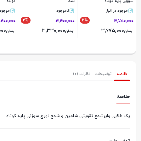
پایه کوتاه
5
ار
موجود در انبار
موجود در انبار
%
2%
2%
4,060,000
3,740,000
3,990,000
3,660,000
3,3
تومان
تومان
بستن
بستن
خلاصه
توضیحات
نظرات (0)
خلاصه
پک طلایی وایرشمع تقویتی شاهین و شمع تورچ سوزنی پایه کوتاه