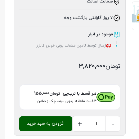
ضمانت اصالت
7 روز گارانتی بازگشت وجه
موجود در انبار
ارسال توسط تامین قطعات برقی خودرو کالازارا
تومان
3,820,000
هر قسط با ترب‌پی:
تومان
955,000
۴ قسط ماهانه. بدون سود، چک و ضامن.
+
-
افزودن به سبد خرید
پک
طلایی