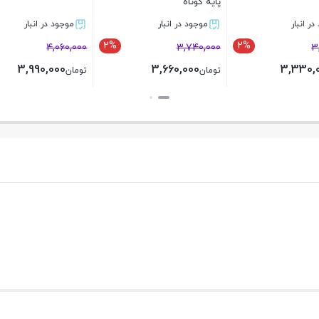
سوزنی پایه کوتاه
دو سرسوزن
بلند
موجود در انبار
ناموجود
موجو
2%
2%
2
00,000
4,170,000
3,740,000
0
4,080,000
3,660,000
تومان
تومان
تومان
بستن
بستن
بس