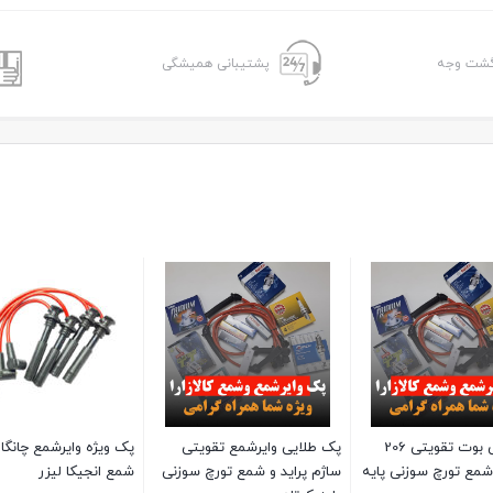
پشتیبانی همیشگی
پک طلایی وایرشمع تقویتی تیبا
پک طلایی وایر شمع پراید ساژم
،ساینا و کوییک و شمع تورچ
تقویتی با شمع پایه کوتاه دنسو