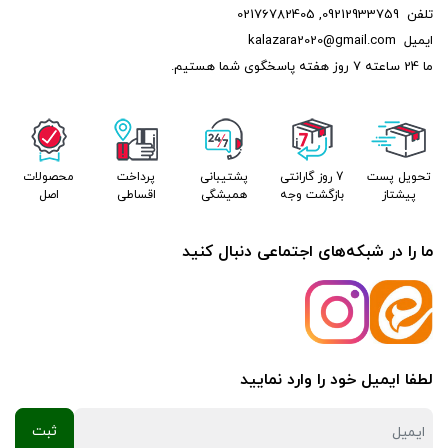
تلفن
09212933759
,
02176782405
ایمیل
kalazara2020@gmail.com
ما 24 ساعته 7 روز هفته پاسخگوی شما هستیم.
تحویل پست
7 روز گارانتی
پشتیبانی
پرداخت
محصولات
پیشتاز
بازگشت وجه
همیشگی
اقساطی
اصل
ما را در شبکه‌های اجتماعی دنبال کنید
لطفا ایمیل خود را وارد نمایید