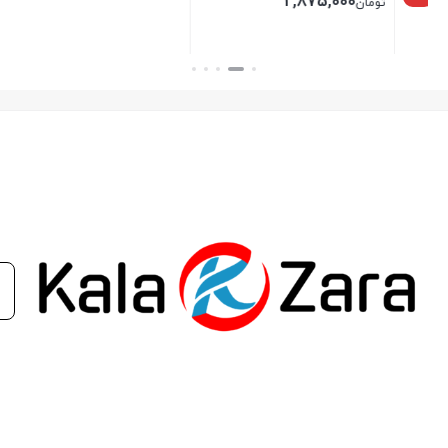
2,875,000
تومان
بستن
بستن