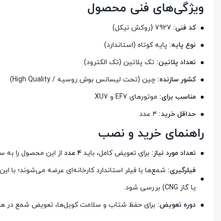
ویژگی‌های فنی محصول
کد فنی:
7927 (روکش نیکل)
نوع پایه:
پایه کوتاه (استاندارد)
تعداد پلاتین:
تک پلاتین (تک الکترود)
کشور سازنده:
چین (تحت لیسانس بوش روسیه / High Quality)
مناسب برای:
موتورهای EF7 و XU7
حداقل خرید:
۴ عدد
راهنمای خرید و نصب
تعداد مورد نیاز:
برای تعویض کامل، باید
۴ عدد
از این محصول را به سب
فیلرگیری:
شمع‌ها با فیلر استاندارد کارخانه‌ای عرضه می‌شوند؛ با
یا گاز CNG) بررسی شود.
دوره تعویض:
برای حفظ شتاب و سلامت کویل‌ها، تعویض شمع در هر ۲۰ هزار کیلومتر توصیه می‌شو