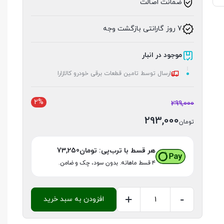
ضمانت اصالت
7 روز گارانتی بازگشت وجه
موجود در انبار
ارسال توسط تامین قطعات برقی خودرو کالازارا
2%
299,000
293,000
تومان
هر قسط با ترب‌پی:
تومان
73,250
۴ قسط ماهانه. بدون سود، چک و ضامن.
+
-
افزودن به سبد خرید
شمع
بوشBOSCH