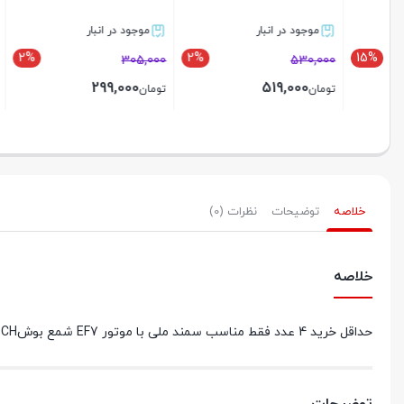
موجود در انبار
موجود در انبار
ناموجو
2%
2%
314,160
305,000
530,000
000
299,000
519,000
تومان
تومان
تومان
بستن
بستن
بستن
خلاصه
توضیحات
نظرات (0)
خلاصه
حداقل خرید 4 عدد فقط مناسب سمند ملی با موتور EF7 شمع بوشBOSCH روسی پایه کوتاه تک پلاتین کد 7927 مخصوص سمند ملی