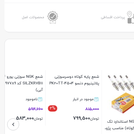
روسی
پایه
پرداخت اقساطی
محصولات اصل
کوتاه
تک
پلاتین
کد
7927
مخصوص
سمند
شمع پایه کوتاه دوسرسوزنی
شمع NGK سوزنی یورو 4 مدل
ملی
پلاتینیوم دنسو PK20TT-4504
SILZKR7B11 کد 97789 (کارتن
عدد
آبی)
موجود در انبار
ناموجود
2%
2%
594,660
815,000
583,000
799,500
تومان
تومان
استاندارد تک
اسب پژو،
بستن
بستن