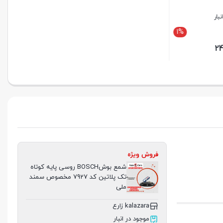
1%
فروش ویژه
شمع بوشBOSCH روسی پایه کوتاه
تک پلاتین کد 7927 مخصوص سمند
ملی
kalazara زارع
موجود در انبار