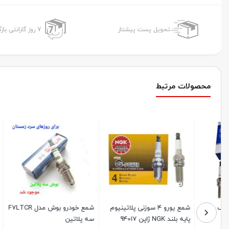
تحویل پست پیشتاز
7 روز گارانتی بازگشت وجه
محصولات مرتبط
شمع یورو ۴ سوزنی پلاتینیوم
شمع خودرو بوش مدل F7LTCR
پایه بلند NGK ژاپن 94017
سه پلاتین
(تک پلاتی