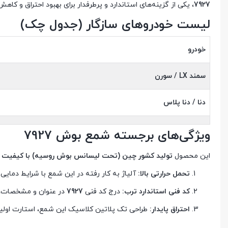
7927
، یکی از گزینه‌های استاندارد و پرطرفدار برای بهبود احتراق و 
لیست خودروهای سازگار (جدول چک)
خودرو
سمند LX / سورن
دنا / دنا پلاس
ویژگی‌های برجسته شمع بوش 7927
این محصول
تولید کشور چین (تحت لیسانس بوش روسیه) با کیفیت با
تحمل حرارتی بالا:
آلیاژ به کار رفته در این شمع با شرایط دمایی موتورهای EF7 (که حرارت تولیدی بالایی دارند
کد فنی استاندارد ترب:
درج کد فنی
7927
در عنوان و مشخصات، 
احتراق پایدار:
طراحی تک پلاتین کلاسیک این شمع، استارت اولیه 