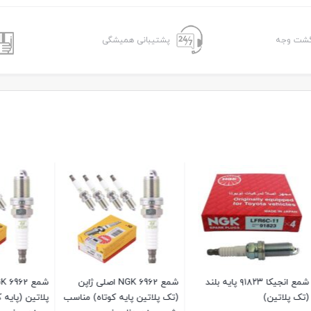
پشتیبانی همیشگی
شمع انجیکا ۹۱۸۲۳ پایه بلند
شمع 6962 NGK اصلی ژاپن
شمع 6962 NGK 
ن)
(تک پلاتین پایه کوتاه) مناسب
پلاتین (پایه کوتاه) من