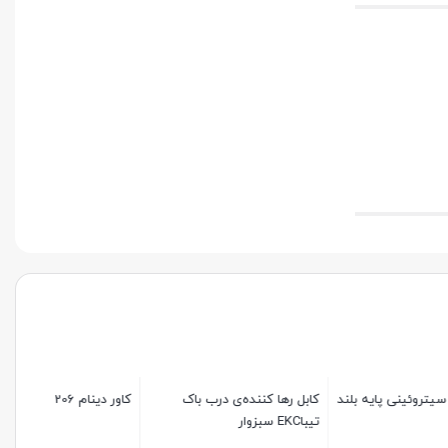
یه بلند
کابل رها کننده‌ی درب باک
کاور دینام 206
تیباEKC سبزوار