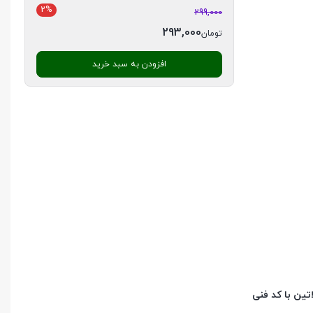
2%
299,000
293,000
تومان
افزودن به سبد خرید
ین با کد فنی