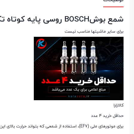
توضیحات
شمع بوشBOSCH روسی پایه کوتاه تک پلاتین کد 7927 مخصوص سمند ملی
برای سایر ماشیتها مناسب نیست
کالازارا
حداقل خرید 4 عدد
برای موتورهای ملی (EF7)، استفاده از شمعی که بتواند حرارت بالای این موتورها را تحمل کند بسیار حیاتی است.